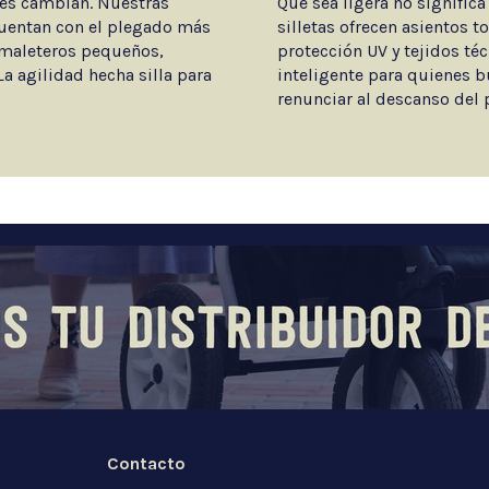
des cambian. Nuestras
Que sea ligera no signifi
 cuentan con el plegado más
silletas ofrecen asientos 
 maleteros pequeños,
protección UV y tejidos técn
La agilidad hecha silla para
inteligente para quienes b
renunciar al descanso del
Contacto