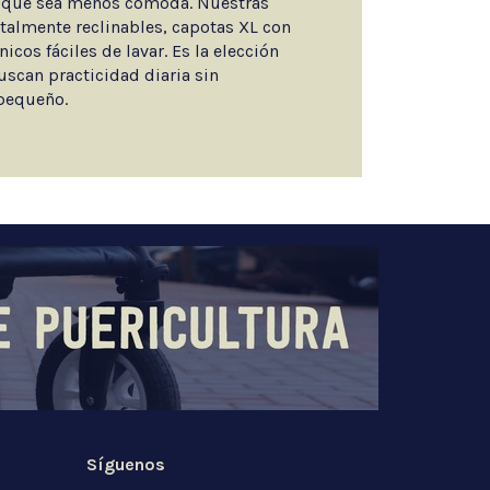
ca que sea menos cómoda. Nuestras
totalmente reclinables, capotas XL con
icos fáciles de lavar. Es la elección
uscan practicidad diaria sin
 pequeño.
Síguenos