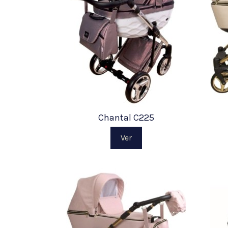
Chantal C225
Ver