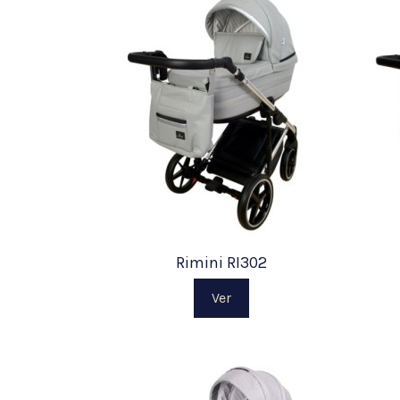
Rimini RI302
Ver