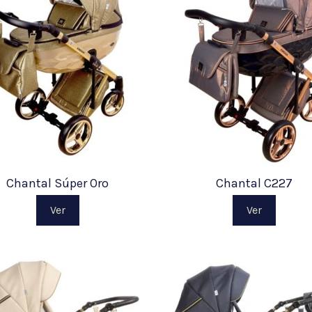
Chantal Súper Oro
Chantal C227
Ver
Ver