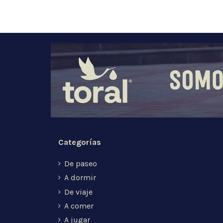
Categorías
De paseo
A dormir
De viaje
A comer
A jugar