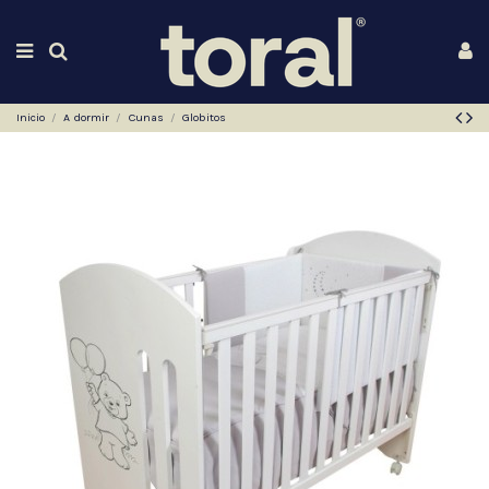
Inicio
A dormir
Cunas
Globitos