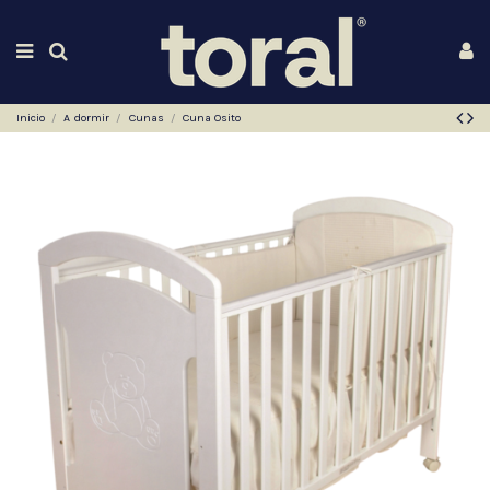
Inicio
A dormir
Cunas
Cuna Osito