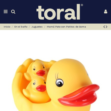
Inicio
En el baño
Juguetes
Mamá Pato con Patitos de Goma