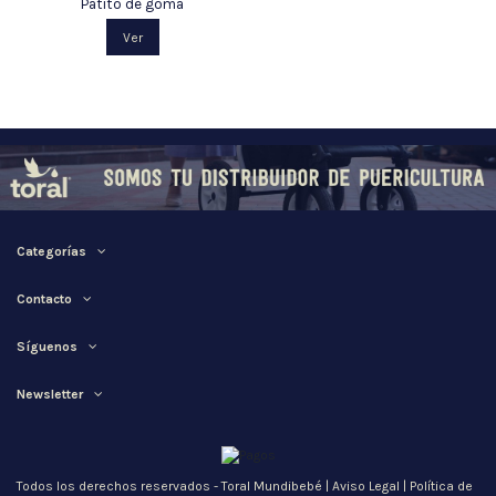
Patito de goma
Ver
Categorías
Contacto
Síguenos
Newsletter
Todos los derechos reservados - Toral Mundibebé |
Aviso Legal
|
Política de