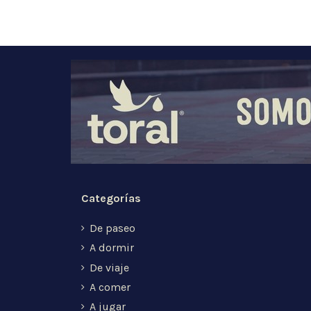
Categorías
De paseo
A dormir
De viaje
A comer
A jugar