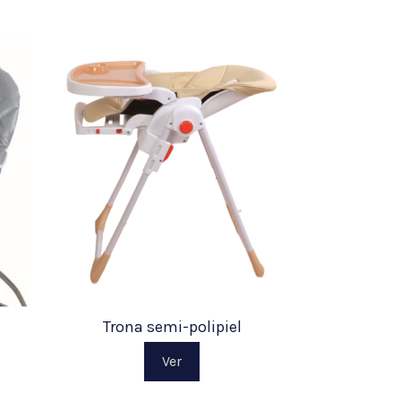
Trona semi-polipiel
Ver