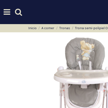
Inicio
A comer
Tronas
Trona semi-polipiel O