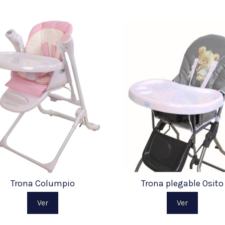
Trona Columpio
Trona plegable Osito
Ver
Ver