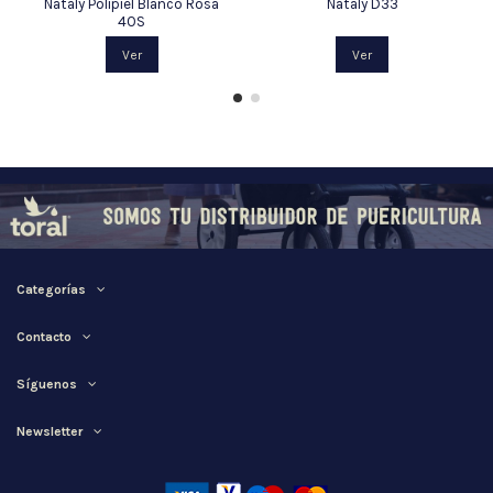
Nataly Polipiel Blanco Rosa
Nataly D33
40S
Ver
Ver
Categorías
Contacto
Síguenos
Newsletter