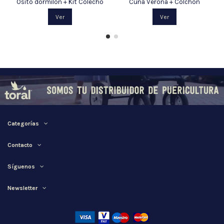
Osito dormilón + Kit Colecho
Cuna Verona + Colchón
Ver
Ver
Categorías
Contacto
Síguenos
Newsletter