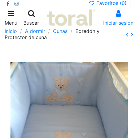
Favoritos (
0
)
Menu
Buscar
Iniciar sesión
Inicio
A dormir
Cunas
Edredón y
Protector de cuna