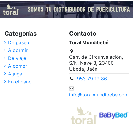
Categorías
Contacto
De paseo
Toral Mundibebé
A dormir
Carr. de Circunvalación,
De viaje
S/N, Nave 3, 23400
A comer
Úbeda, Jaén
A jugar
953 79 19 86
En el baño
info@toralmundibebe.com