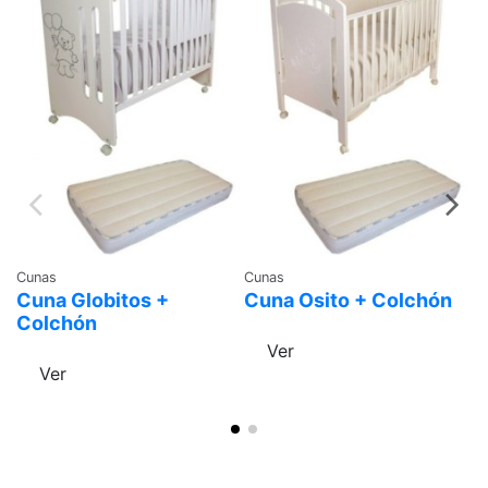
Cunas
Cunas
Cu
Cuna Globitos +
Cuna Osito + Colchón
P
Colchón
p
xx
Ver
Ver